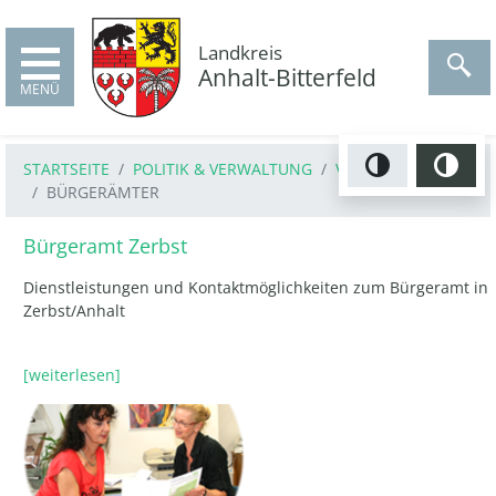
Sprungmenü
Springe zu den Hinweisen zur Barrierearmut
Springe zur Leichten Sprache
Springe zum Suchfeld
Springe zum Hauptinhalt
Springe zu den Kontaktinformationen
Landkreis
Anhalt-Bitterfeld
MENÜ
STARTSEITE
POLITIK & VERWALTUNG
VERWALTUNG
Normalans
Kon
BÜRGERÄMTER
Bürgeramt Zerbst
Dienstleistungen und Kontaktmöglichkeiten zum Bürgeramt in
Zerbst/Anhalt
[weiterlesen]