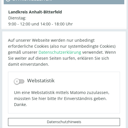
Landkreis Anhalt-Bitterfeld
Dienstag:
9:00 - 12:00 und 14:00 - 18:00 Uhr
Donnerstag:
Auf unserer Webseite werden nur unbedingt
9:00 - 12:00 und 14:00 - 17:00 Uhr
erforderliche Cookies (also nur systembedingte Cookies)
Freitag:
gemäß unserer
Datenschutzerklärung
verwendet. Wenn
9:00 - 12:00 Uhr
Sie weiter auf diesen Seiten surfen, erklären Sie sich
damit einverstanden.
Webstatistik
STANDORTE
+
Um eine Webstatistik mittels Matomo zuzulassen,
müssten Sie hier bitte Ihr Einverständnis geben.
−
Danke.
Datenschutzhinweis